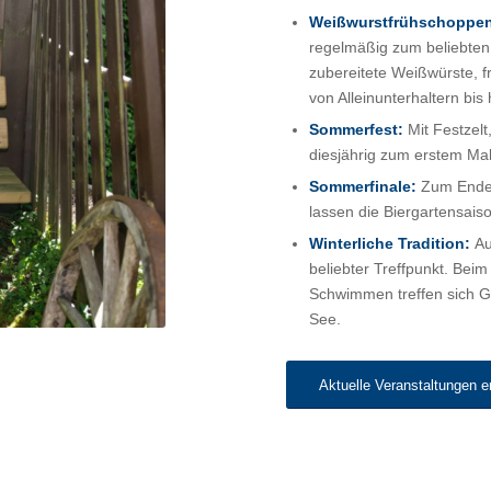
Weißwurstfrühschoppen
regelmäßig zum beliebten 
zubereitete Weißwürste, f
von Alleinunterhaltern bis 
Sommerfest:
Mit Festzelt
diesjährig zum erstem Ma
Sommerfinale:
Zum Ende 
lassen die Biergartensai
Winterliche Tradition:
Au
beliebter Treffpunkt. Bei
Schwimmen treffen sich G
See.
Aktuelle Veranstaltungen 