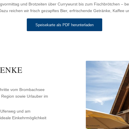
ormittag und Brotzeiten über Currywurst bis zum Fischbrötchen – bei
azu reichen wir frisch gezapftes Bier, erfrischende Getränke, Kaffee 
Speisekarte als PDF herunterladen
HENKE
chritte vom Brombachsee
er Region sowie Urlauber im
 Uferweg und am
deale Einkehrmöglichkeit