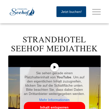
Jetzt buchen!
STRANDHOTEL
SEEHOF MEDIATHEK
stra
ZUHA
SEE
am Kl
Sie sehen gerade einen
Brom
Platzhalterinhalt von
YouTube
. Um auf
Dein
den eigentlichen Inhalt zuzugreifen,
@fran
klicken Sie auf die Schaltfläche unten.
🤍
Bitte beachten Sie, dass dabei Daten
#stra
an Drittanbieter weitergegeben werden.
Mehr Informationen
Inhalt entsperren