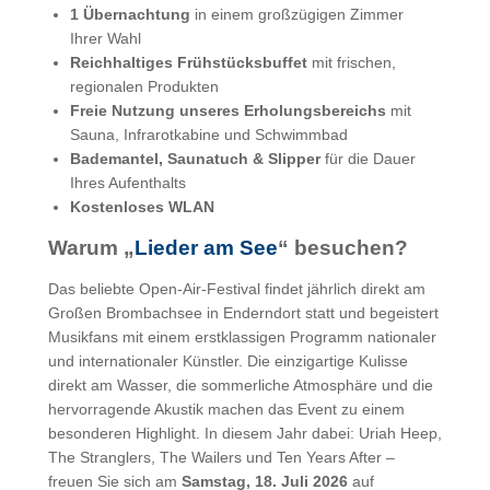
1 Übernachtung
in einem großzügigen Zimmer
Ihrer Wahl
Reichhaltiges Frühstücksbuffet
mit frischen,
regionalen Produkten
Freie Nutzung unseres Erholungsbereichs
mit
Sauna, Infrarotkabine und Schwimmbad
Bademantel, Saunatuch & Slipper
für die Dauer
Ihres Aufenthalts
Kostenloses WLAN
Warum „
Lieder am See
“ besuchen?
Das beliebte Open-Air-Festival findet jährlich direkt am
Großen Brombachsee in Enderndort statt und begeistert
Musikfans mit einem erstklassigen Programm nationaler
und internationaler Künstler. Die einzigartige Kulisse
direkt am Wasser, die sommerliche Atmosphäre und die
hervorragende Akustik machen das Event zu einem
besonderen Highlight. In diesem Jahr dabei: Uriah Heep,
The Stranglers, The Wailers und Ten Years After –
freuen Sie sich am
Samstag, 18. Juli 2026
auf